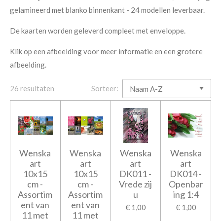
gelamineerd met blanko binnenkant - 24 modellen leverbaar.
De kaarten worden geleverd compleet met enveloppe.
Klik op een afbeelding voor meer informatie en een grotere
afbeelding.
26 resultaten
Sorteer:
Wenska
Wenska
Wenska
Wenska
art
art
art
art
10x15
10x15
DK011 -
DK014 -
cm -
cm -
Vrede zij
Openbar
Assortim
Assortim
u
ing 1:4
ent van
ent van
€ 1,00
€ 1,00
11 met
11 met