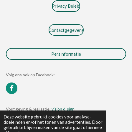
Privacy Beleid
Contactgegevens
Persinformatie
Volg ons ook op Facebook:
F
a
c
e
Vormgeving & realisatie:
vision d-sign
b
© 2019 - 2026 Vision Uitgeverij
Deze website gebruikt cookies voor analyse-
o
doeleinden en/of het tonen van advertenties. Door
o
gebruik te blijven maken van de site gaat u hiermee
k