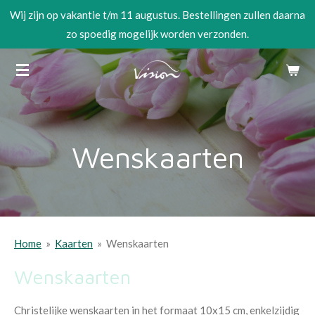
Wij zijn op vakantie t/m 11 augustus. Bestellingen zullen daarna
Ga
zo spoedig mogelijk worden verzonden.
direct
naar
de
hoofdinhoud
Wenskaarten
Home
»
Kaarten
»
Wenskaarten
Wenskaarten
Christelijke wenskaarten in het formaat 10x15 cm, enkelzijdig