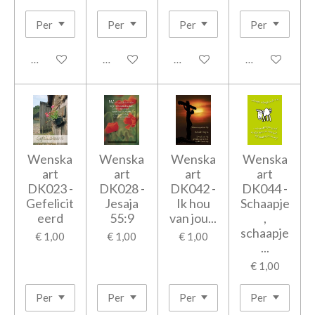
In winkelwagen
In winkelwagen
In winkelwagen
In winkelwage
Wenska
Wenska
Wenska
Wenska
art
art
art
art
DK023 -
DK028 -
DK042 -
DK044 -
Gefelicit
Jesaja
Ik hou
Schaapje
eerd
55:9
van jou...
,
schaapje
€ 1,00
€ 1,00
€ 1,00
...
€ 1,00