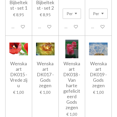
Bijbeltek
Bijbeltek
st - set 1
st - set 2
€ 8,95
€ 8,95
In winkelwagen
In winkelwagen
In winkelwagen
In winkelwage
Wenska
Wenska
Wenska
Wenska
art
art
art
art
DK015 -
DK017 -
DK018 -
DK019 -
Vrede zij
Gods
Van
Gods
u
zegen
harte
zegen
gefelicit
€ 1,00
€ 1,00
€ 1,00
eerd
Gods
zegen
€ 1,00