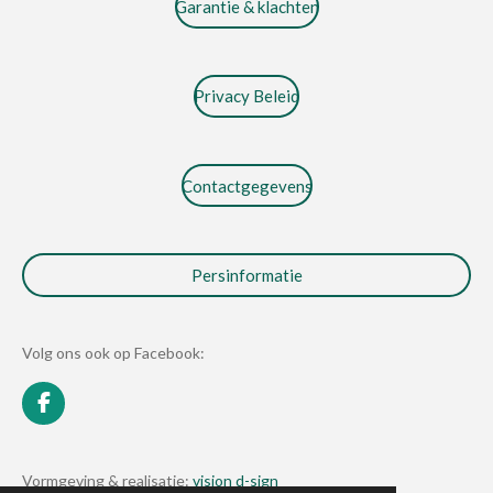
Garantie & klachten
Privacy Beleid
Contactgegevens
Persinformatie
Volg ons ook op Facebook:
F
a
c
e
Vormgeving & realisatie:
vision d-sign
b