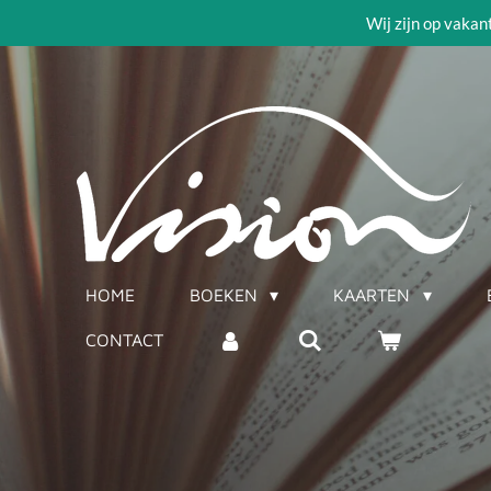
Wij zijn op vakan
Ga
direct
naar
de
hoofdinhoud
HOME
BOEKEN
KAARTEN
CONTACT