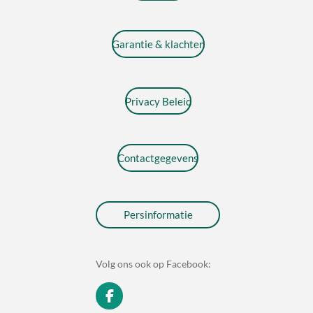
Garantie & klachten
Privacy Beleid
Contactgegevens
Persinformatie
Volg ons ook op Facebook:
F