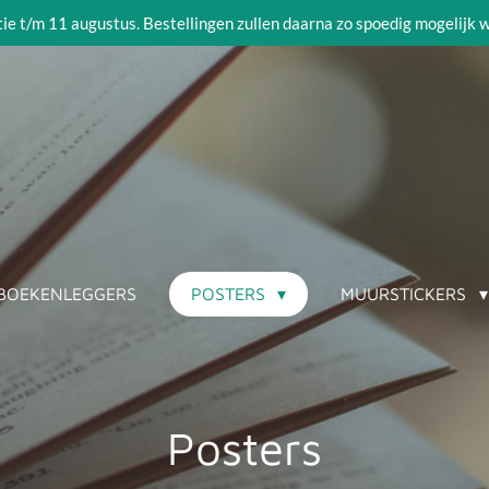
tie t/m 11 augustus. Bestellingen zullen daarna zo spoedig mogelijk
BOEKENLEGGERS
POSTERS
MUURSTICKERS
Posters