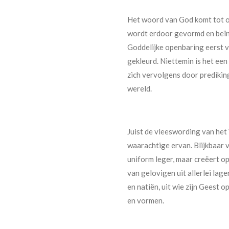
Het woord van God komt tot o
wordt erdoor gevormd en beïn
Goddelijke openbaring eerst v
gekleurd. Niettemin is het ee
zich vervolgens door prediking
wereld.
Juist de vleeswording van he
waarachtige ervan. Blijkbaar 
uniform leger, maar creëert o
van gelovigen uit allerlei lag
en natiën, uit wie zijn Geest 
en vormen.