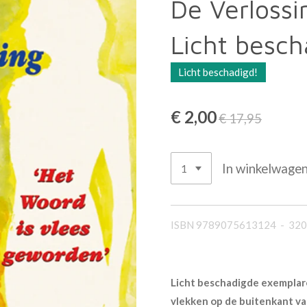
De Verlossi
Licht besc
Licht beschadigd!
€ 2,00
€ 17,95
In winkelwage
ISBN 9789075613124 - 320 
Licht beschadigde exemplare
vlekken op de buitenkant va