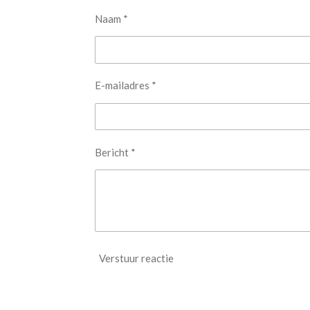
r
Naam *
e
n
E-mailadres *
Bericht *
Verstuur reactie