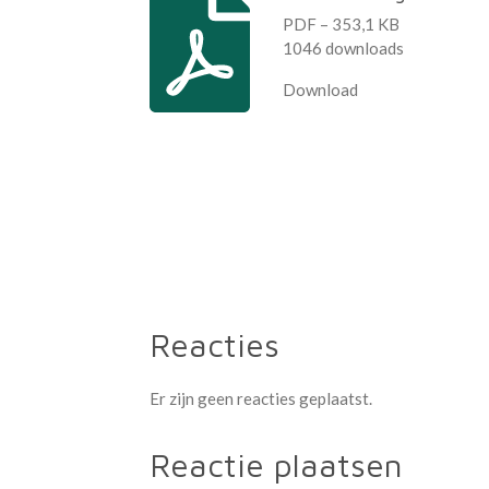
PDF – 353,1 KB
1046 downloads
Download
R
a
t
i
n
g
:
Reacties
0
s
Er zijn geen reacties geplaatst.
t
e
Reactie plaatsen
r