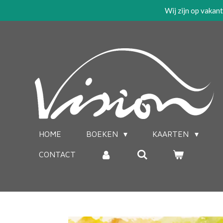
Wij zijn op vakan
Ga
direct
naar
de
hoofdinhoud
HOME
BOEKEN
KAARTEN
CONTACT