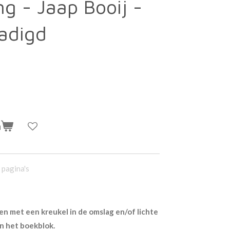
ng - Jaap Booij -
hadigd
n
pagina's
n met een kreukel in de omslag en/of lichte
n het boekblok.