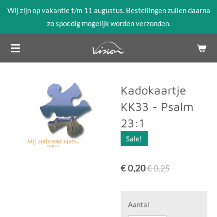
Wij zijn op vakantie t/m 11 augustus. Bestellingen zullen daarna
Ga
zo spoedig mogelijk worden verzonden.
direct
naar
de
hoofdinhoud
Kadokaartje
KK33 - Psalm
23:1
Sale!
€ 0,20
€ 0,25
Aantal