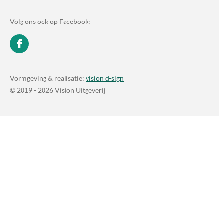
Volg ons ook op Facebook:
F
a
c
e
Vormgeving & realisatie:
vision d-sign
b
© 2019 - 2026 Vision Uitgeverij
o
o
k