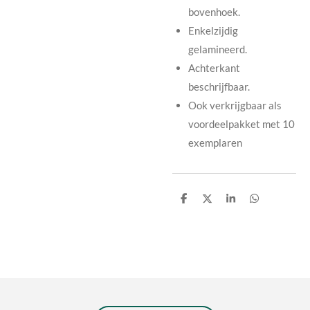
bovenhoek.
Enkelzijdig
gelamineerd.
Achterkant
beschrijfbaar.
Ook verkrijgbaar als
voordeelpakket met 10
exemplaren
D
D
S
D
e
e
h
e
l
e
a
l
e
l
r
e
n
e
n