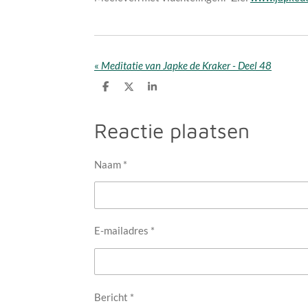
«
Meditatie van Japke de Kraker - Deel 48
D
D
S
e
e
h
l
e
a
e
l
r
Reactie plaatsen
n
e
Naam *
E-mailadres *
Bericht *