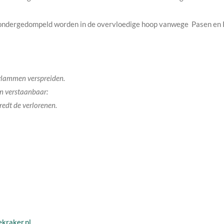
ik ondergedompeld worden in de overvloedige hoop vanwege Pasen en 
 vlammen verspreiden.
en verstaanbaar:
redt de verlorenen.
kraker.nl