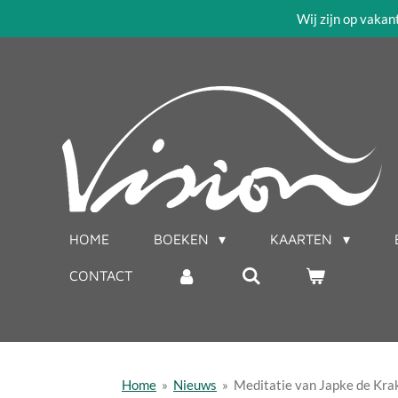
Wij zijn op vakan
Ga
direct
naar
de
hoofdinhoud
HOME
BOEKEN
KAARTEN
CONTACT
Home
»
Nieuws
»
Meditatie van Japke de Krak