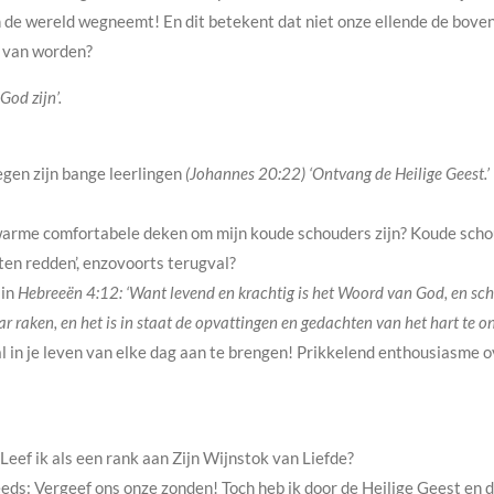
an de wereld wegneemt! En dit betekent dat niet onze ellende de bove
t van worden?
 God zijn’.
egen zijn bange leerlingen
(Johannes 20:22) ‘Ontvang de Heilige Geest.’
warme comfortabele deken om mijn koude schouders zijn? Koude schou
ten redden’, enzovoorts terugval?
 in
Hebreeën 4:12: ‘Want levend en krachtig is het Woord van God, en sch
ar raken, en het is in staat de opvattingen en gedachten van het hart te on
 in je leven van elke dag aan te brengen! Prikkelend enthousiasme o
Leef ik als een rank aan Zijn Wijnstok van Liefde?
eds: Vergeef ons onze zonden! Toch heb ik door de Heilige Geest en do