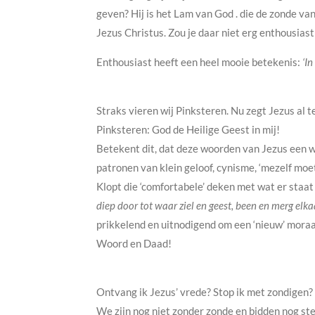
geven? Hij is het Lam van God . die de zonde v
Jezus Christus. Zou je daar niet erg enthousias
Enthousiast heeft een heel mooie betekenis:
‘In
Straks vieren wij Pinksteren. Nu zegt Jezus al t
Pinksteren: God de Heilige Geest in mij!
Betekent dit, dat deze woorden van Jezus een 
patronen van klein geloof, cynisme, ‘mezelf moe
Klopt die ‘comfortabele’ deken met wat er staat
diep door tot waar ziel en geest, been en merg elka
prikkelend en uitnodigend om een ‘nieuw’ moraal
Woord en Daad!
Ontvang ik Jezus’ vrede? Stop ik met zondigen? 
We zijn nog niet zonder zonde en bidden nog ste