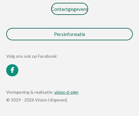
Contactgegevens
Persinformatie
Volg ons ook op Facebook:
F
a
c
e
Vormgeving & realisatie:
vision d-sign
b
© 2019 - 2026 Vision Uitgeverij
o
o
k