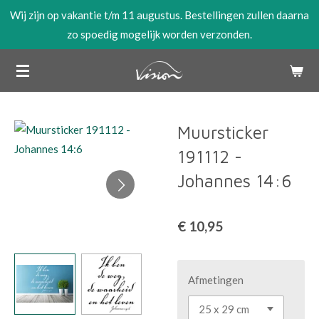
Wij zijn op vakantie t/m 11 augustus. Bestellingen zullen daarna
Ga
zo spoedig mogelijk worden verzonden.
direct
naar
de
hoofdinhoud
Muursticker
191112 -
Johannes 14:6
€ 10,95
Afmetingen