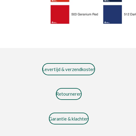
Levertijd & verzendkosten
Retourneren
Garantie & klachten