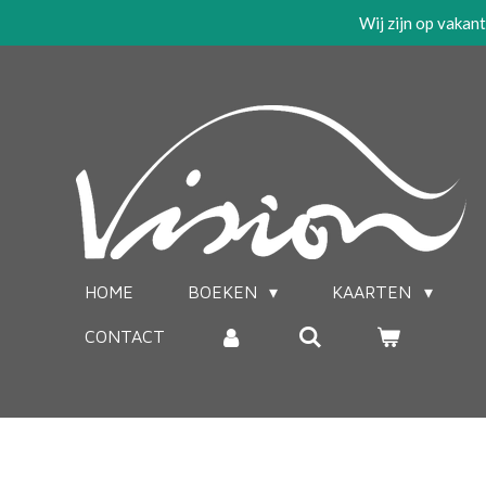
Wij zijn op vakan
Ga
direct
naar
de
hoofdinhoud
HOME
BOEKEN
KAARTEN
CONTACT