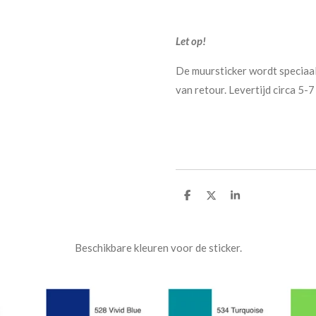
Let op!
De muursticker wordt speciaa
van retour. Levertijd circa 5-
D
D
S
e
e
h
l
e
a
e
l
r
n
e
Beschikbare kleuren voor de sticker.