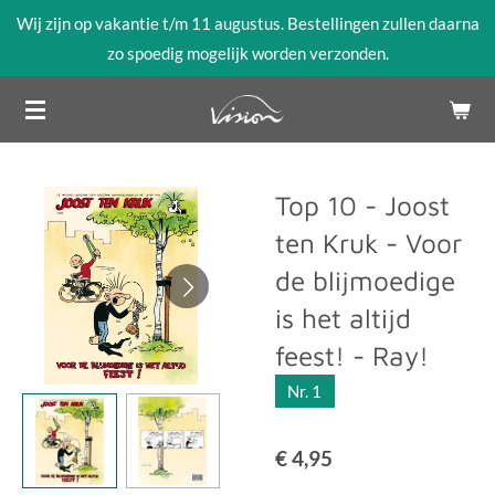
Wij zijn op vakantie t/m 11 augustus. Bestellingen zullen daarna
Ga
zo spoedig mogelijk worden verzonden.
direct
naar
de
hoofdinhoud
Top 10 - Joost
ten Kruk - Voor
de blijmoedige
is het altijd
feest! - Ray!
Nr. 1
€ 4,95