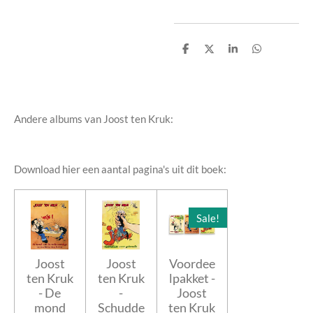
D
D
S
D
e
e
h
e
l
e
a
l
e
l
r
e
n
e
n
Andere albums van Joost ten Kruk:
Download hier een aantal pagina's uit dit boek:
Sale!
Joost
Joost
Voordee
ten Kruk
ten Kruk
lpakket -
- De
-
Joost
mond
Schudde
ten Kruk