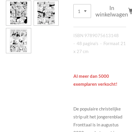
In
winkelwagen
ISBN 9789075613148
-
48 pagina's - Formaat 21
x 27 cm
Al meer dan 5000
exemplaren verkocht!
De populaire christelijke
strip uit het jongerenblad
Fronttaal is in augustus