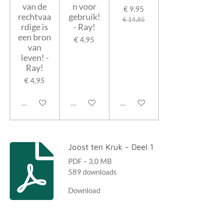
van de
n voor
€ 9,95
rechtvaa
gebruik!
€ 14,85
rdige is
- Ray!
een bron
€ 4,95
van
leven! -
Ray!
€ 4,95
In winkelwagen
In winkelwagen
In winkelwagen
Joost ten Kruk - Deel 1
PDF – 3,0 MB
589 downloads
Download