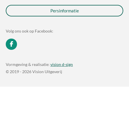
Persinformatie
Volg ons ook op Facebook:
F
a
c
e
Vormgeving & realisatie:
vision d-sign
b
© 2019 - 2026 Vision Uitgeverij
o
o
k