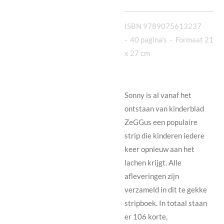
ISBN 9789075613237
-
40 pagina's
- Formaat 21
x 27 cm
Sonny is al vanaf het
ontstaan van kinderblad
ZeGGus een populaire
strip die kinderen iedere
keer opnieuw aan het
lachen krijgt. Alle
afleveringen zijn
verzameld in dit te gekke
stripboek. In totaal staan
er 106 korte,