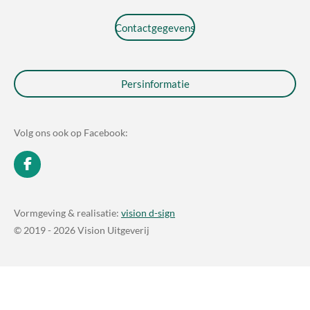
Contactgegevens
Persinformatie
Volg ons ook op Facebook:
F
a
c
e
Vormgeving & realisatie:
vision d-sign
b
© 2019 - 2026 Vision Uitgeverij
o
o
k