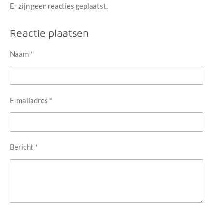
Er zijn geen reacties geplaatst.
e
e
e
e
0
s
n
n
n
n
Reactie plaatsen
t
e
Naam *
r
r
e
E-mailadres *
n
Bericht *