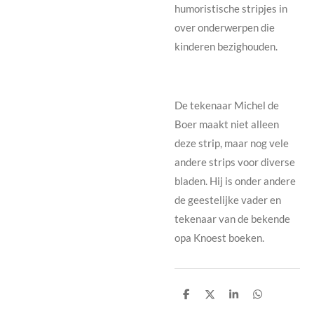
humoristische stripjes in
over onderwerpen die
kinderen bezighouden.
De tekenaar Michel de
Boer maakt niet alleen
deze strip, maar nog vele
andere strips voor diverse
bladen. Hij is onder andere
de geestelijke vader en
tekenaar van de bekende
opa Knoest boeken.
D
D
S
D
e
e
h
e