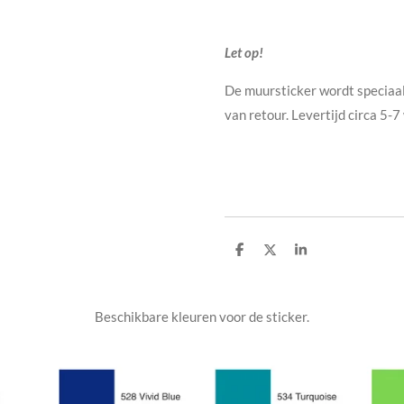
Let op!
De muursticker wordt speciaal
van retour. Levertijd circa 5-
D
D
S
e
e
h
l
e
a
e
l
r
n
e
Beschikbare kleuren voor de sticker.