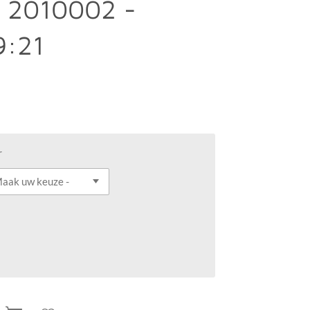
r 2010002 -
9:21
r