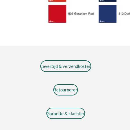
Levertijd & verzendkosten
Retourneren
Garantie & klachten