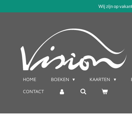
Wij zijn op vakan
Ga
direct
naar
de
hoofdinhoud
HOME
BOEKEN
KAARTEN
CONTACT