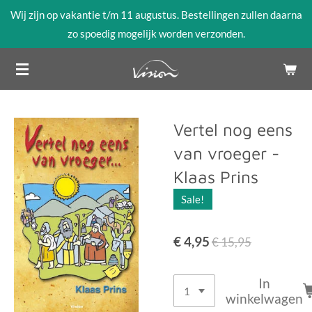
Wij zijn op vakantie t/m 11 augustus. Bestellingen zullen daarna
Ga
zo spoedig mogelijk worden verzonden.
direct
naar
de
hoofdinhoud
Vertel nog eens
van vroeger -
Klaas Prins
Sale!
€ 4,95
€ 15,95
In
winkelwagen