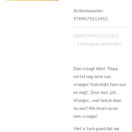
Artikelnummer:
9789075613452
ISBN 9789075613452
-
224 pagina's gebonden
Dan vraagt Abel: ‘Papa,
vertel nog eens van
vroeger.’ Kaïn kijkt hem aan
en zegt: ‘Zeur niet, joh.
Vroeger... wat heb je daar
nu aan? We leven nu en
niet vroeger.’
‘Het is toch goed dat we