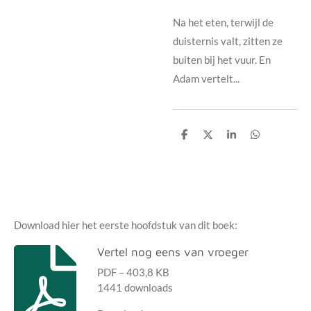
Na het eten, terwijl de
duisternis valt, zitten ze
buiten bij het vuur. En
Adam vertelt...
D
D
S
D
e
e
h
e
l
e
a
l
e
l
r
e
n
e
n
Download hier het eerste hoofdstuk van dit boek:
Vertel nog eens van vroeger
PDF – 403,8 KB
1441 downloads