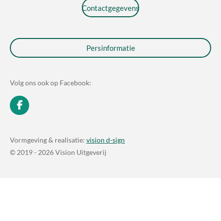
Contactgegevens
Persinformatie
Volg ons ook op Facebook:
F
a
c
e
Vormgeving & realisatie:
vision d-sign
b
© 2019 - 2026 Vision Uitgeverij
o
o
k