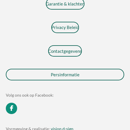
Garantie & klachten
Privacy Beleid
Contactgegevens
Persinformatie
Volg ons ook op Facebook:
F
a
c
e
Vormgeving & realisatie:
vision d-sign