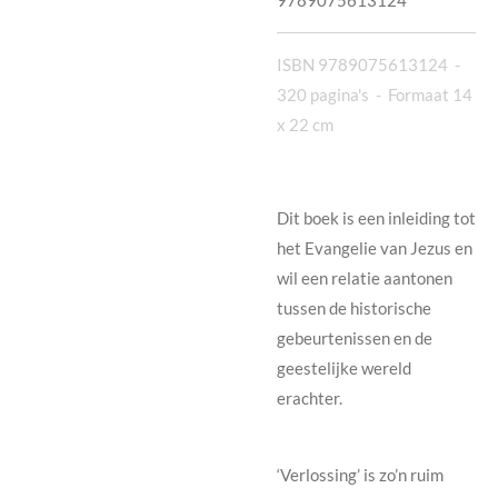
ISBN 9789075613124 -
320 pagina's
- Formaat 14
x 22 cm
Dit boek is een inleiding tot
het Evangelie van Jezus en
wil een relatie aantonen
tussen de historische
gebeurtenissen en de
geestelijke wereld
erachter.
‘Verlossing’ is zo’n ruim