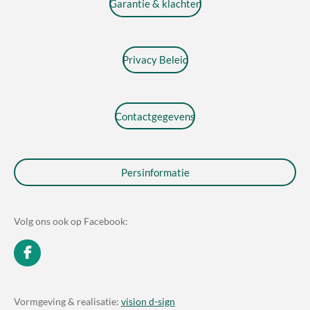
Garantie & klachten
Privacy Beleid
Contactgegevens
Persinformatie
Volg ons ook op Facebook:
F
a
c
e
Vormgeving & realisatie:
vision d-sign
b