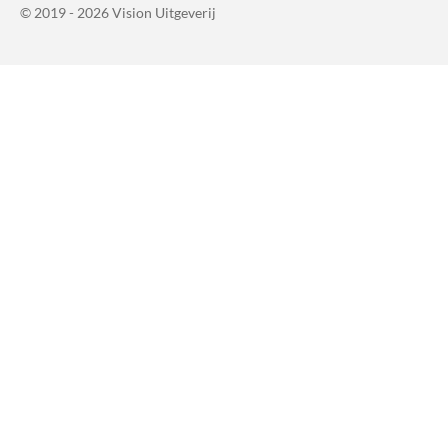
© 2019 - 2026 Vision Uitgeverij
o
o
k