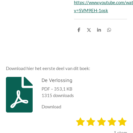
https://www.youtube.com/wat
v=SVM9EH-1qsk
D
D
S
D
e
e
h
e
l
e
a
l
e
l
r
e
n
e
n
Download hier het eerste deel van dit boek:
De Verlossing
PDF – 353,1 KB
1315 downloads
Download
1
2
3
4
5
S
R
t
s
s
s
s
s
a
e
1 stem