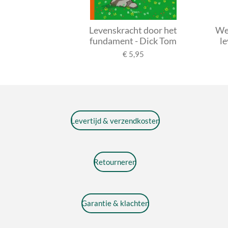
Levenskracht door het
Weg
fundament - Dick Tom
l
€ 5,95
Levertijd & verzendkosten
Retourneren
Garantie & klachten