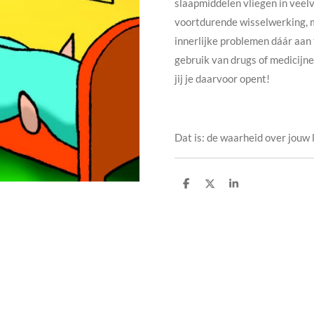
slaapmiddelen vliegen in veelv
voortdurende wisselwerking, ma
innerlijke problemen dáár aan
gebruik van drugs of medicijn
jij je daarvoor opent!
Dat is: de waarheid over jouw l
D
D
S
e
e
h
l
e
a
e
l
r
n
e