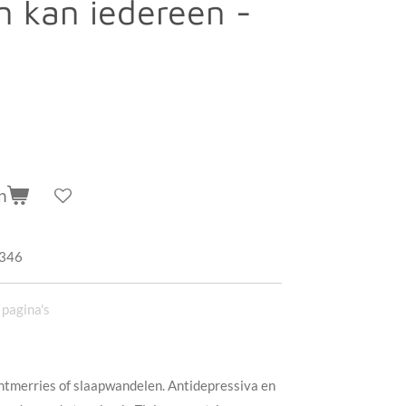
n kan iedereen -
n
346
pagina's
htmerries of slaapwandelen. Antidepressiva en