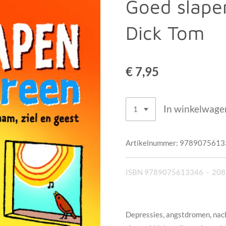
Goed slape
Dick Tom
€ 7,95
In winkelwage
Artikelnummer:
9789075613
ISBN 9789075613346 - 208 
Depressies, angstdromen, nac