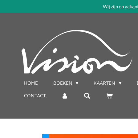
Wij zijn op vakan
Ga
direct
naar
de
hoofdinhoud
HOME
BOEKEN
KAARTEN
CONTACT