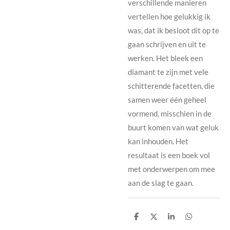
verschillende manieren
vertellen hoe gelukkig ik
was, dat ik besloot dit op te
gaan schrijven en uit te
werken. Het bleek een
diamant te zijn met vele
schitterende facetten, die
samen weer één geheel
vormend, misschien in de
buurt komen van wat geluk
kan inhouden. Het
resultaat is een boek vol
met onderwerpen om mee
aan de slag te gaan.
D
D
S
D
e
e
h
e