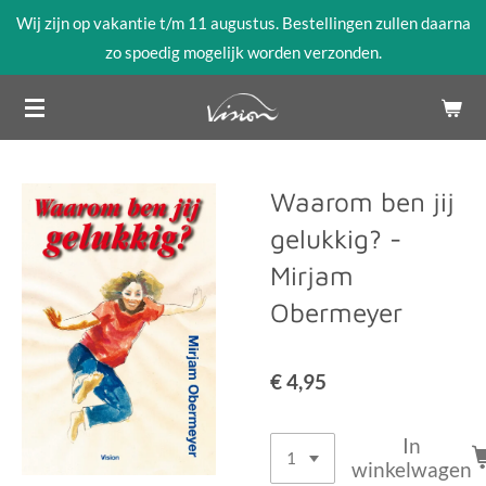
Wij zijn op vakantie t/m 11 augustus. Bestellingen zullen daarna
Ga
zo spoedig mogelijk worden verzonden.
direct
naar
de
hoofdinhoud
Waarom ben jij
gelukkig? -
Mirjam
Obermeyer
€ 4,95
In
winkelwagen