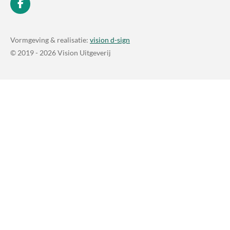
F
a
c
e
Vormgeving & realisatie:
vision d-sign
b
© 2019 - 2026 Vision Uitgeverij
o
o
k