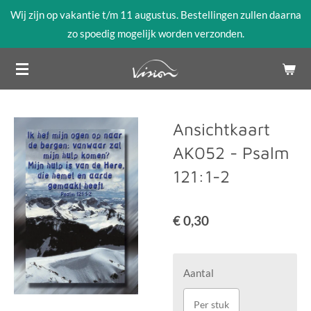
Wij zijn op vakantie t/m 11 augustus. Bestellingen zullen daarna
Ga
zo spoedig mogelijk worden verzonden.
direct
naar
de
hoofdinhoud
Ansichtkaart
AK052 - Psalm
121:1-2
€ 0,30
Aantal
Per stuk