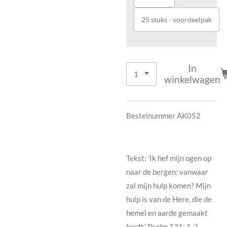
25 stuks - voordeelpak
In
winkelwagen
Bestelnummer AK052
Tekst: 'Ik hef mijn ogen op
naar de bergen: vanwaar
zal mijn hulp komen? Mijn
hulp is van de Here, die de
hemel en aarde gemaakt
heeft.' Psalm 121: 1-2