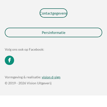
Contactgegevens
Persinformatie
Volg ons ook op Facebook:
F
a
c
e
Vormgeving & realisatie:
vision d-sign
b
© 2019 - 2026 Vision Uitgeverij
o
o
k