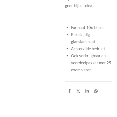
geen bijbeltekst.
Formaat 10x15 cm
Enkelzijdig
glanslaminaat
Achterzijde bedrukt
Ook verkrijgbaar als
voordeelpakket met 25
exemplaren
D
D
S
D
e
e
h
e
l
e
a
l
e
l
r
e
n
e
n