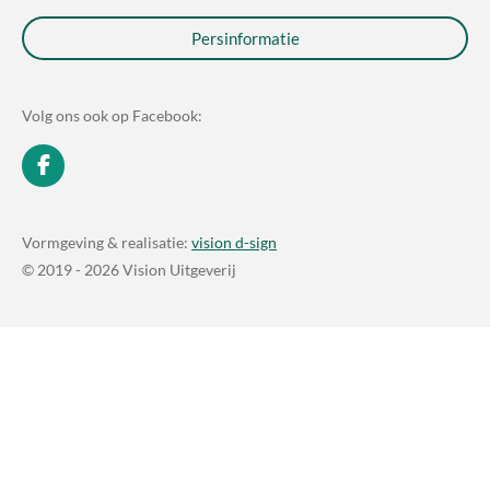
Persinformatie
Volg ons ook op Facebook:
F
a
c
e
Vormgeving & realisatie:
vision d-sign
b
© 2019 - 2026 Vision Uitgeverij
o
o
k