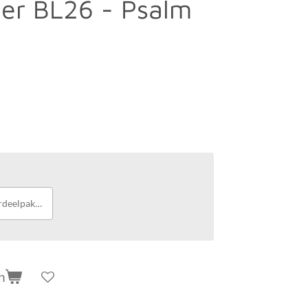
er BL26 - Psalm
deelpakket
n