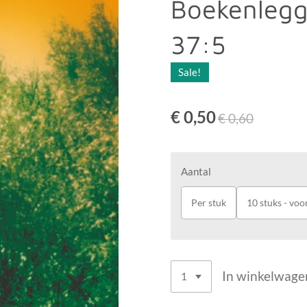
Boekenlegg
37:5
Sale!
€ 0,50
€ 0,60
Aantal
Per stuk
10 stuks - voor
In winkelwage