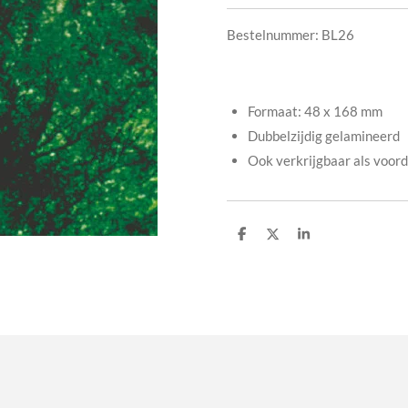
Bestelnummer: BL26
Formaat: 48 x 168 mm
Dubbelzijdig gelamineerd
Ook verkrijgbaar als voor
D
D
S
e
e
h
l
e
a
e
l
r
n
e