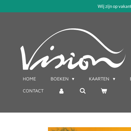
Wij zijn op vakan
Ga
direct
naar
de
hoofdinhoud
HOME
BOEKEN
KAARTEN
CONTACT