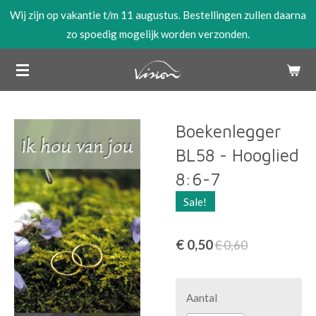
Wij zijn op vakantie t/m 11 augustus. Bestellingen zullen daarna
Ga
zo spoedig mogelijk worden verzonden.
direct
naar
de
hoofdinhoud
Boekenlegger
BL58 - Hooglied
8:6-7
Sale!
€ 0,50
€ 0,60
Aantal