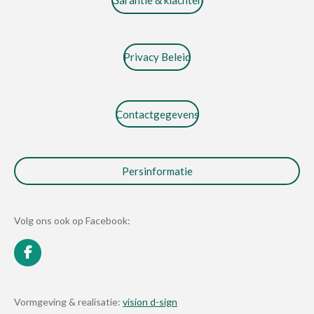
Privacy Beleid
Contactgegevens
Persinformatie
Volg ons ook op Facebook:
F
a
c
e
Vormgeving & realisatie:
vision d-sign
b