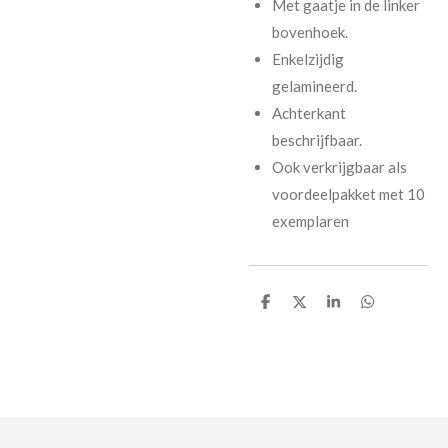
Met gaatje in de linker
bovenhoek.
Enkelzijdig
gelamineerd.
Achterkant
beschrijfbaar.
Ook verkrijgbaar als
voordeelpakket met 10
exemplaren
D
D
S
D
e
e
h
e
l
e
a
l
e
l
r
e
n
e
n