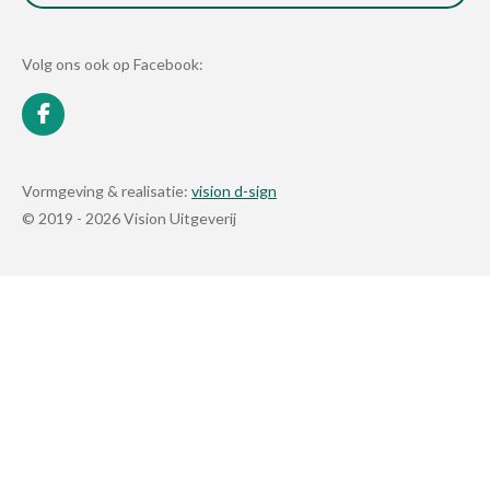
Volg ons ook op Facebook:
F
a
c
e
Vormgeving & realisatie:
vision d-sign
b
© 2019 - 2026 Vision Uitgeverij
o
o
k