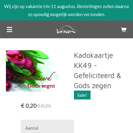
Wij zijn op vakantie t/m 11 augustus. Bestellingen zullen daarna
Ga
zo spoedig mogelijk worden verzonden.
direct
naar
de
hoofdinhoud
Kadokaartje
KK49 -
Gefeliciteerd &
Gods zegen
Sale!
€ 0,20
€ 0,25
Aantal