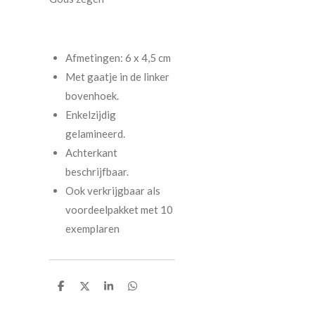
Afmetingen: 6 x 4,5 cm
Met gaatje in de linker
bovenhoek.
Enkelzijdig
gelamineerd.
Achterkant
beschrijfbaar.
Ook verkrijgbaar als
voordeelpakket met 10
exemplaren
D
D
S
D
e
e
h
e
l
e
a
l