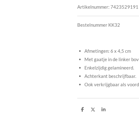
Artikelnummer:
7423529191
Bestelnummer KK32
Afmetingen: 6 x 4,5 cm
Met gaatje in de linker bo
Enkelzijdig gelamineerd.
Achterkant beschrijfbaar.
Ook verkrijgbaar als voor
D
D
S
e
e
h
l
e
a
e
l
r
n
e