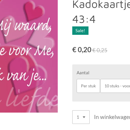
Kadokaartj
43:4
Sale!
€ 0,20
€ 0,25
Aantal
Per stuk
10 stuks - voor
In winkelwage