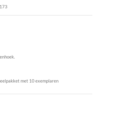
173
venhoek.
deelpakket met 10 exemplaren