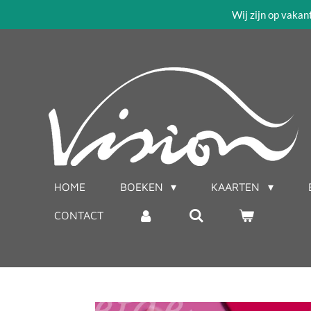
Wij zijn op vakan
Ga
direct
naar
de
hoofdinhoud
HOME
BOEKEN
KAARTEN
CONTACT