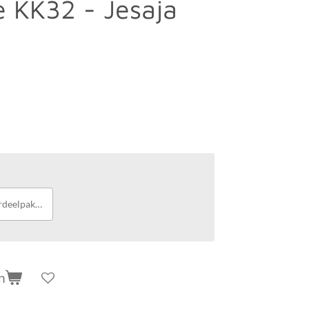
e KK32 - Jesaja
deelpakket
n