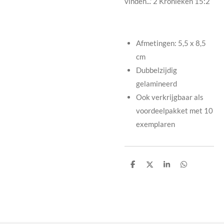
vinden...' 2 Kronieken 15:2
Afmetingen: 5,5 x 8,5
cm
Dubbelzijdig
gelamineerd
Ook verkrijgbaar als
voordeelpakket met 10
exemplaren
D
D
S
D
e
e
h
e
l
e
a
l
e
l
r
e
n
e
n