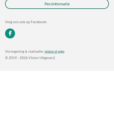
Persinformatie
Volg ons ook op Facebook:
F
a
c
e
Vormgeving & realisatie:
vision d-sign
b
© 2019 - 2026 Vision Uitgeverij
o
o
k