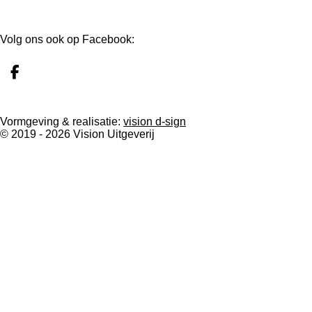
Volg ons ook op Facebook:
F
a
c
e
Vormgeving & realisatie:
vision d-sign
b
© 2019 - 2026 Vision Uitgeverij
o
o
k