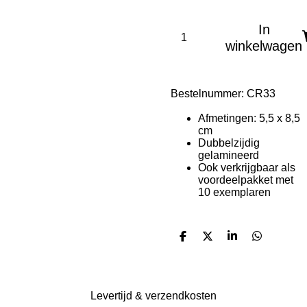
In
winkelwagen
Bestelnummer: CR33
Afmetingen: 5,5 x 8,5
cm
Dubbelzijdig
gelamineerd
Ook verkrijgbaar als
voordeelpakket met
10 exemplaren
D
D
S
D
e
e
h
e
l
e
a
l
e
l
r
e
n
e
n
Levertijd & verzendkosten