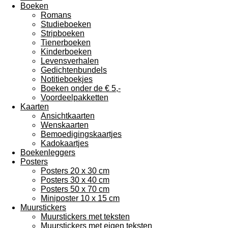
Boeken
Romans
Studieboeken
Stripboeken
Tienerboeken
Kinderboeken
Levensverhalen
Gedichtenbundels
Notitieboekjes
Boeken onder de € 5,-
Voordeelpakketten
Kaarten
Ansichtkaarten
Wenskaarten
Bemoedigingskaartjes
Kadokaartjes
Boekenleggers
Posters
Posters 20 x 30 cm
Posters 30 x 40 cm
Posters 50 x 70 cm
Miniposter 10 x 15 cm
Muurstickers
Muurstickers met teksten
Muurstickers met eigen teksten