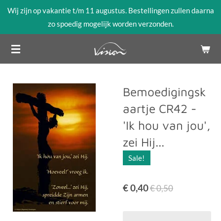
Wij zijn op vakantie t/m 11 augustus. Bestellingen zullen daarna
Ga
zo spoedig mogelijk worden verzonden.
direct
naar
de
hoofdinhoud
Bemoedigingsk
aartje CR42 -
'Ik hou van jou',
zei Hij...
Sale!
€ 0,40
€ 0,50