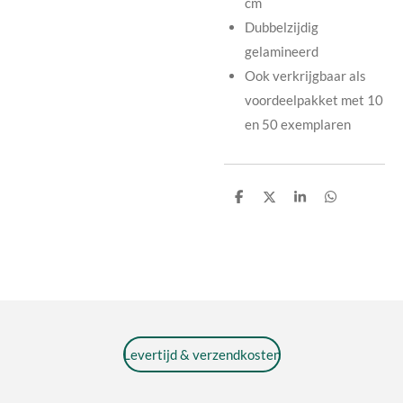
cm
Dubbelzijdig
gelamineerd
Ook verkrijgbaar als
voordeelpakket met 10
en 50 exemplaren
D
D
S
D
e
e
h
e
l
e
a
l
e
l
r
e
n
e
n
Levertijd & verzendkosten