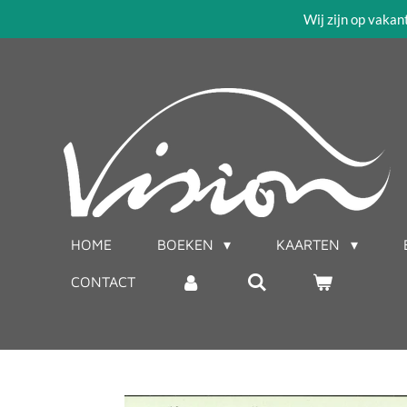
Wij zijn op vakan
Ga
direct
naar
de
hoofdinhoud
HOME
BOEKEN
KAARTEN
CONTACT