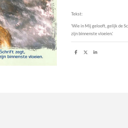
Tekst:
'Wie in Mij gelooft, gelijk de 
zijn binnenste vloeien.'
D
D
S
e
e
h
l
e
a
e
l
r
n
e