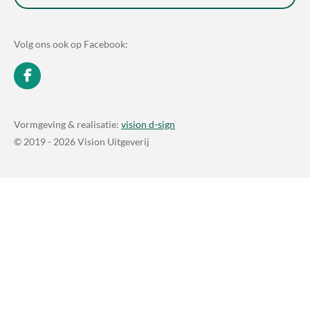
Volg ons ook op Facebook:
F
a
c
e
Vormgeving & realisatie:
vision d-sign
b
© 2019 - 2026 Vision Uitgeverij
o
o
k