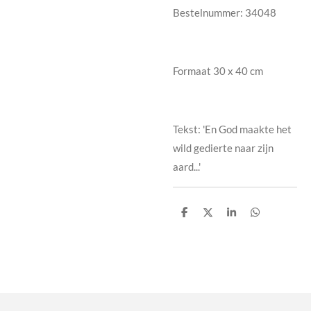
Bestelnummer: 34048
Formaat 30 x 40 cm
Tekst: 'En God maakte het
wild gedierte naar zijn
aard...'
D
D
S
D
e
e
h
e
l
e
a
l
e
l
r
e
n
e
n