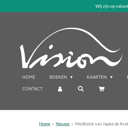
Wij zijn op vakan
Ga
direct
naar
de
hoofdinhoud
HOME
BOEKEN
KAARTEN
CONTACT
Home
»
Nieuws
»
Meditatie van Japke de Krak