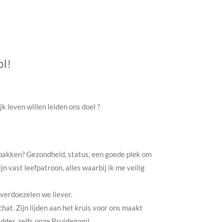
l!
k leven willen leiden ons doel ?
afpakken? Gezondheid, status, een goede plek om
jn vast leefpatroon, alles waarbij ik me veilig
 verdoezelen we liever.
chat. Zijn lijden aan het kruis voor ons maakt
edder, zelfs onze Bruidegom!