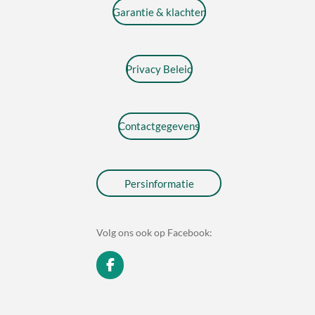
Garantie & klachten
Privacy Beleid
Contactgegevens
Persinformatie
Volg ons ook op Facebook:
F
a
c
e