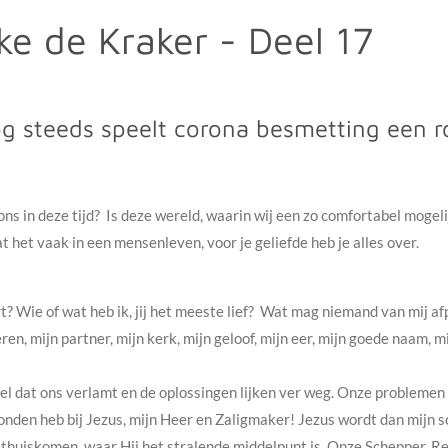
ke de Kraker - Deel 17
 steeds speelt corona besmetting een ro
ns in deze tijd? Is deze wereld, waarin wij een zo comfortabel mogelij
aat het vaak in een mensenleven, voor je geliefde heb je alles over.
t? Wie of wat heb ik, jij het meeste lief? Wat mag niemand van mij 
ren, mijn partner, mijn kerk, mijn geloof, mijn eer, mijn goede naam, mi
eel dat ons verlamt en de oplossingen lijken ver weg. Onze problemen
evonden heb bij Jezus, mijn Heer en Zaligmaker! Jezus wordt dan mijn s
ijk thuiskomen, waar Hij het stralende middelpunt is. Onze Schepper, R