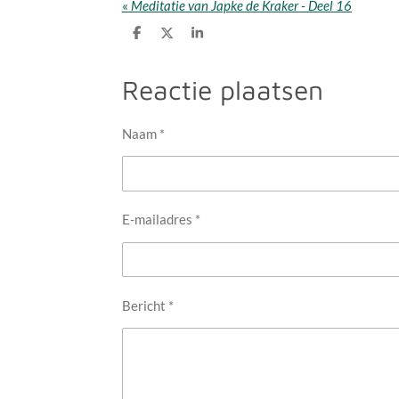
«
Meditatie van Japke de Kraker - Deel 16
D
D
S
e
e
h
l
e
a
e
l
r
Reactie plaatsen
n
e
Naam *
E-mailadres *
Bericht *