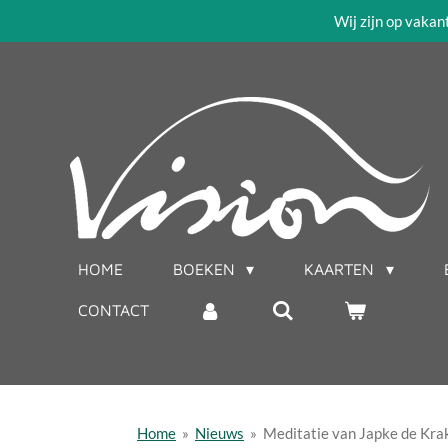
Wij zijn op vakan
Ga
direct
naar
de
hoofdinhoud
HOME
BOEKEN
KAARTEN
CONTACT
Home
»
Nieuws
»
Meditatie van Japke de Krak