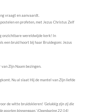
ving vraagt en aanvaardt.
postelen en profeten, met Jezus Christus Zelf
og onzichtbare wereldwijde kerk! In
ls een bruid hoort bij haar Bruidegom: Jezus
r van Zijn Naam bezingen.
omt. Nu al slaat Hij de mantel van Zijn liefde
voor de witte bruidskleren!
‘Gelukkig zijn zij die
r de poorten binnengaan.’ (Openbaring 22:14)