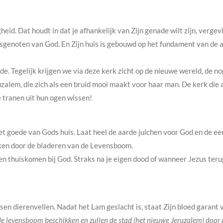
eid. Dat houdt in dat je afhankelijk van Zijn genade wilt zijn, verge
sgenoten van God. En Zijn huis is gebouwd op het fundament van de a
e. Tegelijk krijgen we via deze kerk zicht op de nieuwe wereld, de n
alem, die zich als een bruid mooi maakt voor haar man. De kerk die a
e tranen uit hun ogen wissen!
et goede van Gods huis. Laat heel de aarde juichen voor God en de ee
ken door de bladeren van de Levensboom.
 thuiskomen bij God. Straks na je eigen dood of wanneer Jezus terugk
en dierenvellen. Nadat het Lam geslacht is, staat Zijn bloed garant 
r de levensboom beschikken en zullen de stad (het nieuwe Jeruzalem) doo