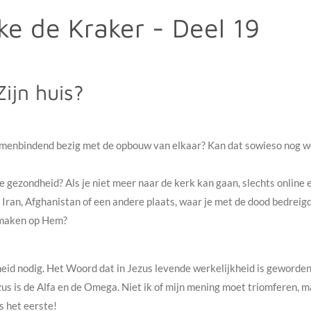
ke de Kraker - Deel 19
ijn huis?
samenbindend bezig met de opbouw van elkaar? Kan dat sowieso nog we
e gezondheid? Als je niet meer naar de kerk kan gaan, slechts online 
aar Iran, Afghanistan of een andere plaats, waar je met de dood bedrei
 maken op Hem?
heid nodig. Het Woord dat in Jezus levende werkelijkheid is geworden.
zus is de Alfa en de Omega. Niet ik of mijn mening moet triomferen, m
s het eerste!