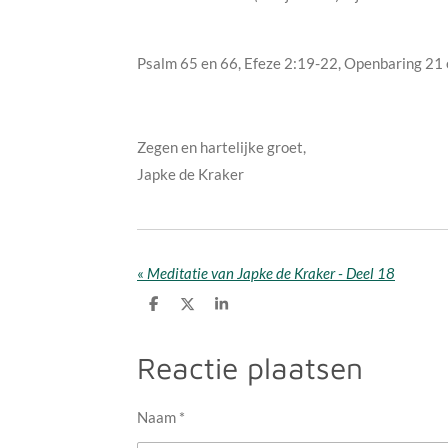
Psalm 65 en 66, Efeze 2:19-22, Openbaring 21 
Zegen en hartelijke groet,
Japke de Kraker
«
Meditatie van Japke de Kraker - Deel 18
D
D
S
e
e
h
l
e
a
e
l
r
Reactie plaatsen
n
e
Naam *