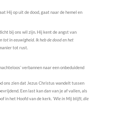
at Hij op uit de dood, gaat naar de hemel en
ht bij ons wil zijn. Hij kent de angst van
en tot in eeuwigheid. Ik heb de dood en het
anier tot rust.
ij ‘machteloos’ verbannen naar een onbeduidend
od ons zien dat Jezus Christus wandelt tussen
vrijdend. Een last kan dan van je af vallen, als
of in het Hoofd van de kerk.
‘Wie in Mij blijft, die