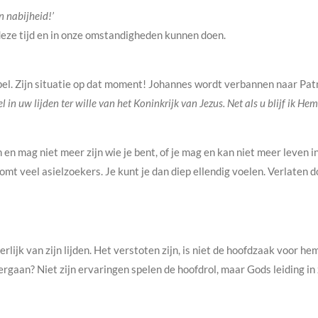
n nabijheid!’
deze tijd en in onze omstandigheden kunnen doen.
el. Zijn situatie op dat moment! Johannes wordt verbannen naar Patmo
l in uw lijden ter wille van het Koninkrijk van Jezus. Net als u blijf ik He
n en mag niet meer zijn wie je bent, of je mag en kan niet meer leven 
mt veel asielzoekers. Je kunt je dan diep ellendig voelen. Verlaten d
rlijk van zijn lijden. Het verstoten zijn, is niet de hoofdzaak voor 
ndergaan? Niet zijn ervaringen spelen de hoofdrol, maar Gods leiding in