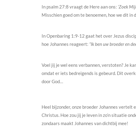
In psalm 27:8 vraagt de Here aan ons:
‘Zoek Mij
Misschien goed om te benoemen, hoe we dit in 
In Openbaring 1:9-12 gaat het over Jezus discip
hoe Johannes reageert:
“Ik ben uw broeder en dee
Voel jij je wel eens verbannen, verstoten? Je ka
omdat er iets bedreigends is gebeurd. Dit overko
door God…
Heel bijzonder, onze broeder Johannes vertelt ee
Christus. Hoe zou jij je leven in zo’n situatie o
zondaars maakt Johannes van dichtbij mee!