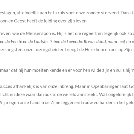
lagen, uiteindelijk aan het kruis voor onze zonden stervend. Dan sta
on en Geest heeft de leiding over zijn leven.
, wie de Mensenzoon is. Hij is het die regeert en tegelijk ook zo dic
ben de Eerste en de Laatste. Ik ben de Levende. Ik was dood, maar leef nu 
nze angsten, onze bezorgdheid en brengt de Here hem en ons op Zijn m
n maar dat hij hun moeiten kende en er voor hen wilde zijn en nu is h
succes afhankelijk is van onze inbreng. Maar in Openbaringen laat G
 licht en deze waar dan ook in de wereld aansteekt. Wat ongelofelijk be
Wij mogen onze hand in de Zijne leggen en trouw volharden in het gelo