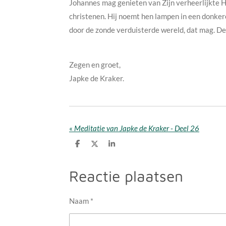
Johannes mag genieten van Zijn verheerlijkte H
christenen. Hij noemt hen lampen in een donker
door de zonde verduisterde wereld, dat mag. 
Zegen en groet,
Japke de Kraker.
«
Meditatie van Japke de Kraker - Deel 26
D
D
S
e
e
h
l
e
a
e
l
r
Reactie plaatsen
n
e
Naam *