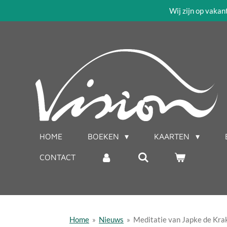
Wij zijn op vakan
Ga
direct
naar
de
hoofdinhoud
HOME
BOEKEN
KAARTEN
CONTACT
Home
»
Nieuws
»
Meditatie van Japke de Krak