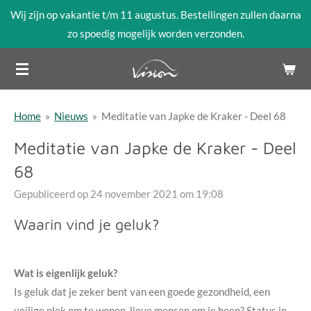
Wij zijn op vakantie t/m 11 augustus. Bestellingen zullen daarna
Ga
zo spoedig mogelijk worden verzonden.
direct
naar
de
hoofdinhoud
Home
»
Nieuws
»
Meditatie van Japke de Kraker - Deel 68
Meditatie van Japke de Kraker - Deel
68
Gepubliceerd op 24 november 2021 om 19:08
Waarin vind je geluk?
Wat is eigenlijk geluk?
Is geluk dat je zeker bent van een goede gezondheid, een
veilige plek om te wonen, lieve mensen om je heen? Status in