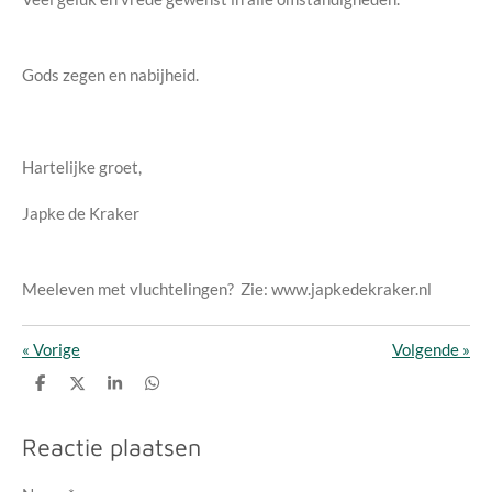
Gods zegen en nabijheid.
Hartelijke groet,
Japke de Kraker
Meeleven met vluchtelingen? Zie: www.japkedekraker.nl
«
Vorige
Volgende
»
D
D
S
D
e
e
h
e
l
e
a
l
e
l
r
e
Reactie plaatsen
n
e
n