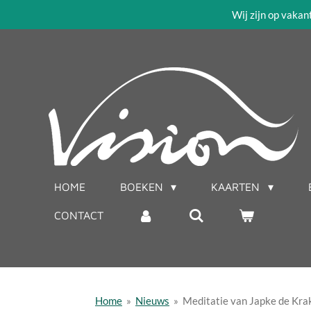
Wij zijn op vakan
Ga
direct
naar
de
hoofdinhoud
HOME
BOEKEN
KAARTEN
CONTACT
Home
»
Nieuws
»
Meditatie van Japke de Krak