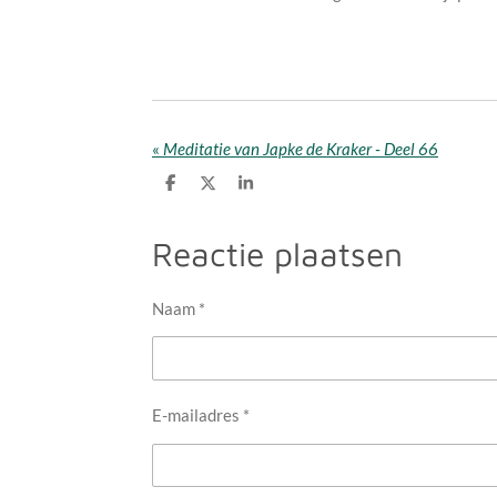
«
Meditatie van Japke de Kraker - Deel 66
D
D
S
e
e
h
l
e
a
e
l
r
Reactie plaatsen
n
e
Naam *
E-mailadres *