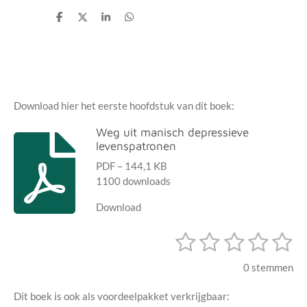
D
D
S
D
e
e
h
e
l
e
a
l
e
l
r
e
n
e
n
Download hier het eerste hoofdstuk van dit boek:
Weg uit manisch depressieve
levenspatronen
PDF – 144,1 KB
1100 downloads
Download
1
2
3
4
5
S
R
t
s
s
s
s
s
a
e
0 stemmen
m
t
t
t
t
t
t
m
i
Dit boek is ook als voordeelpakket verkrijgbaar:
e
e
e
e
e
e