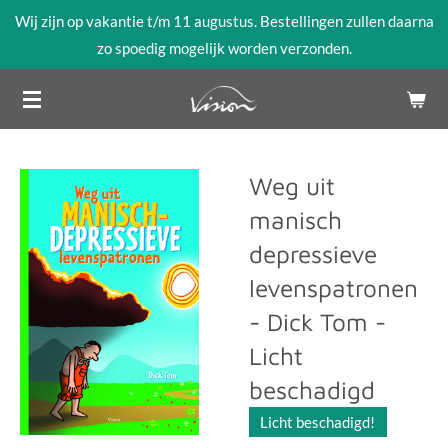
Wij zijn op vakantie t/m 11 augustus. Bestellingen zullen daarna
Ga
zo spoedig mogelijk worden verzonden.
direct
naar
de
hoofdinhoud
Weg uit
manisch
depressieve
levenspatronen
- Dick Tom -
Licht
beschadigd
Licht beschadigd!