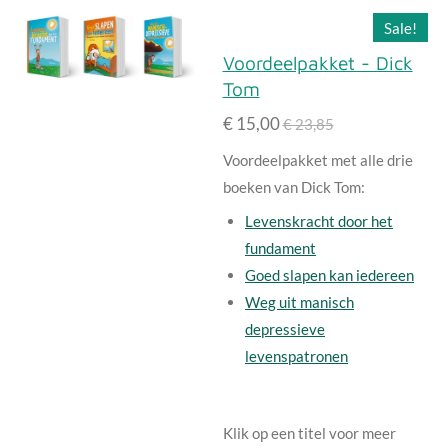
n
n
r
r
r
r
r
Sale!
g
r
r
r
r
Voordeelpakket - Dick
:
e
e
e
e
Tom
0
s
n
n
n
n
€ 15,00
€ 23,85
t
Voordeelpakket met alle drie
e
boeken van Dick Tom:
r
Levenskracht door het
r
fundament
e
Goed slapen kan iedereen
n
Weg uit manisch
depressieve
levenspatronen
Klik op een titel voor meer