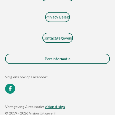
Privacy Beleid
Contactgegevens
Persinformatie
Volg ons ook op Facebook:
F
a
c
e
Vormgeving & realisatie:
vision d-sign
b
© 2019 - 2026 Vision Uitgeverij
o