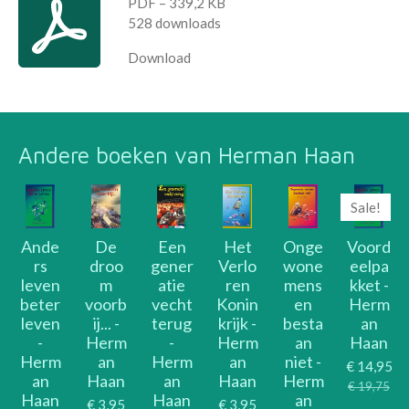
PDF – 339,2 KB
528 downloads
Download
Andere boeken van Herman Haan
Sale!
Ande
De
Een
Het
Onge
Voord
rs
droo
gener
Verlo
wone
eelpa
leven
m
atie
ren
mens
kket -
beter
voorb
vecht
Konin
en
Herm
leven
ij... -
terug
krijk -
besta
an
-
Herm
-
Herm
an
Haan
Herm
an
Herm
an
niet -
€ 14,95
an
Haan
an
Haan
Herm
€ 19,75
Haan
Haan
an
€ 3,95
€ 3,95