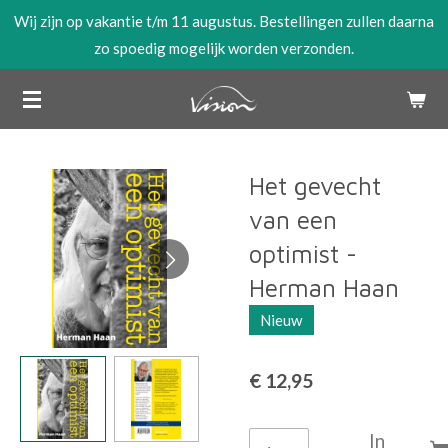
Wij zijn op vakantie t/m 11 augustus. Bestellingen zullen daarna
Ga
zo spoedig mogelijk worden verzonden.
direct
naar
de
hoofdinhoud
Het gevecht
van een
optimist -
Herman Haan
Nieuw
€ 12,95
In