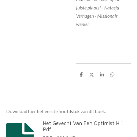
juiste plaats! -
Natasja
Verhagen - Missionair
werker
D
D
S
D
e
e
h
e
l
e
a
l
e
l
r
e
n
e
n
Download hier het eerste hoofdstuk van dit boek:
Het Gevecht Van Een Optimist H 1
Pdf