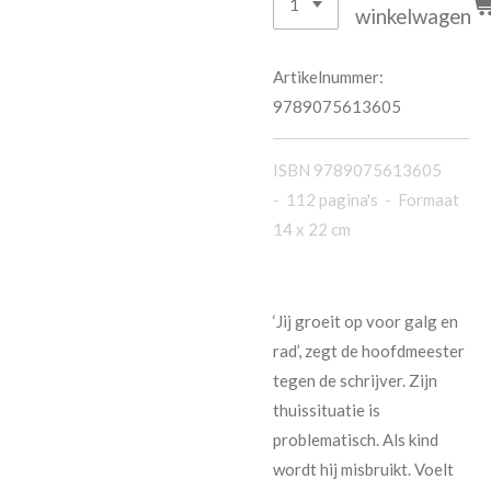
winkelwagen
Artikelnummer:
9789075613605
ISBN 9789075613605
-
112 pagina's
- Formaat
14 x 22 cm
‘Jij groeit op voor galg en
rad’, zegt de hoofdmeester
tegen de schrijver. Zijn
thuissituatie is
problematisch. Als kind
wordt hij misbruikt. Voelt