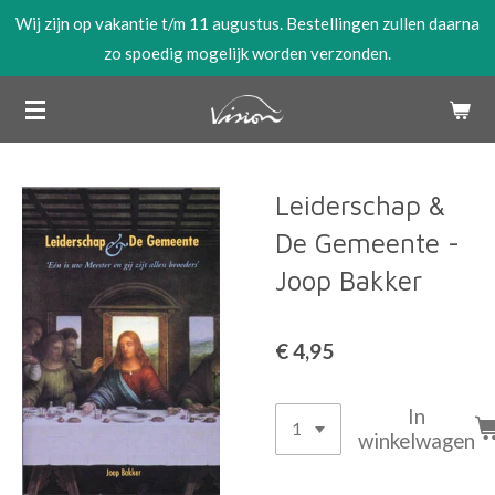
Wij zijn op vakantie t/m 11 augustus. Bestellingen zullen daarna
Ga
zo spoedig mogelijk worden verzonden.
direct
naar
de
hoofdinhoud
Leiderschap &
De Gemeente -
Joop Bakker
€ 4,95
In
winkelwagen