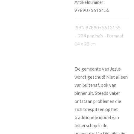
Artikelnummer:
9789075613155
ISBN 9789075613155
- 224 pagina's
- Formaat
14 x 22 cm
De gemeente van Jezus
wordt geschud! Niet alleen
van buitenaf, ook van
binnenuit. Steeds vaker
ontstaan problemen die
zich toespitsen op het
traditionele model van
leiderschap in de
gemeente. De tijd lijkt rijp