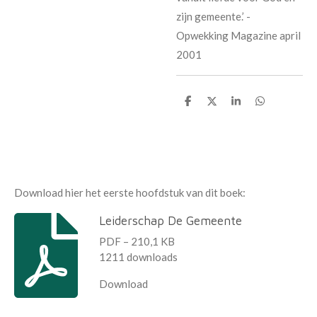
zijn gemeente.’ -
Opwekking Magazine april
2001
D
D
S
D
e
e
h
e
l
e
a
l
e
l
r
e
n
e
n
Download hier het eerste hoofdstuk van dit boek:
Leiderschap De Gemeente
PDF – 210,1 KB
1211 downloads
Download