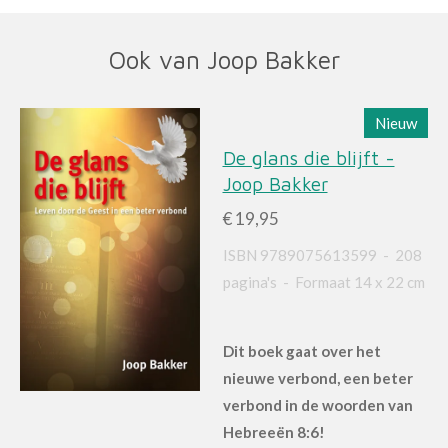
Ook van Joop Bakker
Nieuw
De glans die blijft -
Joop Bakker
€ 19,95
ISBN 9789075613599 -
208
pagina's
- Formaat 14 x 22 cm
Dit boek gaat over het
nieuwe verbond, een beter
verbond in de woorden van
Hebreeën 8:6!