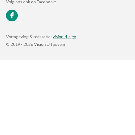
Volg ons ook op Facebook:
F
a
c
e
Vormgeving & realisatie:
vision d-sign
b
© 2019 - 2026 Vision Uitgeverij
o
o
k