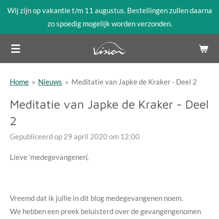
Wij zijn op vakantie t/m 11 augustus. Bestellingen zullen daarna
Ga
zo spoedig mogelijk worden verzonden.
direct
naar
de
hoofdinhoud
Home
»
Nieuws
»
Meditatie van Japke de Kraker - Deel 2
Meditatie van Japke de Kraker - Deel
2
Gepubliceerd op 29 april 2020 om 12:00
Lieve ‘medegevangenen’,
Vreemd dat ik jullie in dit blog medegevangenen noem.
We hebben een preek beluisterd over de gevangengenomen