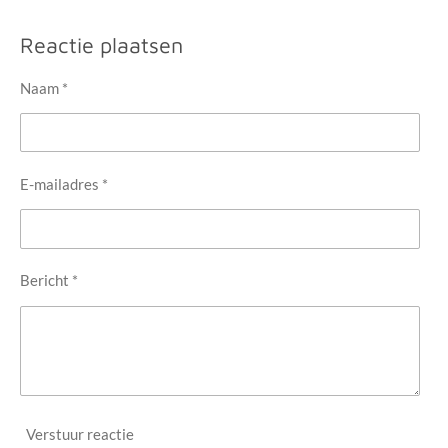
e
e
h
e
l
e
a
l
e
l
r
e
Reactie plaatsen
n
e
n
Naam *
E-mailadres *
Bericht *
Verstuur reactie