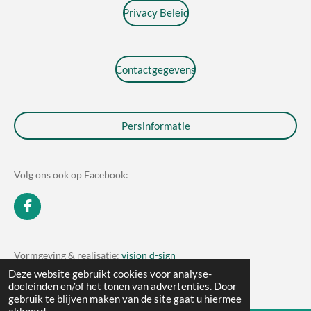
Privacy Beleid
Contactgegevens
Persinformatie
Volg ons ook op Facebook:
F
a
c
e
Vormgeving & realisatie:
vision d-sign
b
© 2019 - 2026 Vision Uitgeverij
Deze website gebruikt cookies voor analyse-
o
doeleinden en/of het tonen van advertenties. Door
o
gebruik te blijven maken van de site gaat u hiermee
k