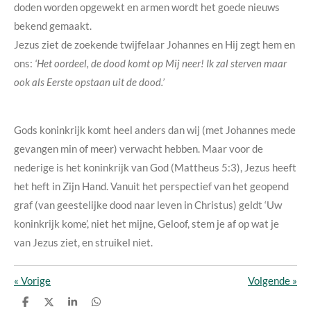
doden worden opgewekt en armen wordt het goede nieuws
bekend gemaakt.
Jezus ziet de zoekende twijfelaar Johannes en Hij zegt hem en
ons:
‘Het oordeel, de dood komt op Mij neer! Ik zal sterven maar
ook als Eerste opstaan uit de dood.’
Gods koninkrijk komt heel anders dan wij (met Johannes mede
gevangen min of meer) verwacht hebben. Maar voor de
nederige is het koninkrijk van God (Mattheus 5:3), Jezus heeft
het heft in Zijn Hand. Vanuit het perspectief van het geopend
graf (van geestelijke dood naar leven in Christus) geldt ‘Uw
koninkrijk kome’, niet het mijne, Geloof, stem je af op wat je
van Jezus ziet, en struikel niet.
«
Vorige
Volgende
»
D
D
S
D